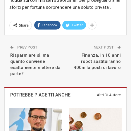
fiducia sui commissari straordinari per proseguano a lei
sforzi per fortuna sorprendere una soluto privata”.
Share
Facebook
Twitter
PREV POST
NEXT POST
Risparmiare sì, ma
Finanza, in 10 anni
quanto conviene
robot sostituiranno
esattamente mettere da
400mila posti di lavoro
parte?
POTREBBE PIACERTI ANCHE
Altri Di Autore