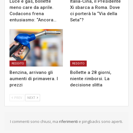
Luce e gas, bollette
Italia-Cina, il Presidente
meno care da aprile.
Xi sbarca a Roma. Dove
Codacons frena
ci porterà la “Via della
entusiasmo: “Ancora…
Seta”?
REDDITO
REDDITO
Benzina, arrivano gli
Bollette a 28 giorni,
aumenti di primavera. I
niente rimborsi. La
prezzi
decisione slitta
PREV
NEXT
I commenti sono chiusi, ma
riferimenti
e pingbacks sono aperti.