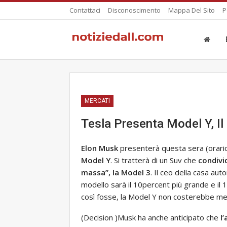
Contattaci
Disconoscimento
Mappa Del Sito
P
MERCATI
Tesla Presenta Model Y, Il
Elon Musk
presenterà questa sera (orario 
Model Y
. Si tratterà di un Suv che
condivi
massa”, la Model 3
. Il ceo della casa aut
modello sarà il 10percent più grande e il 1
così fosse, la Model Y non costerebbe m
(Decision )Musk ha anche anticipato che
l