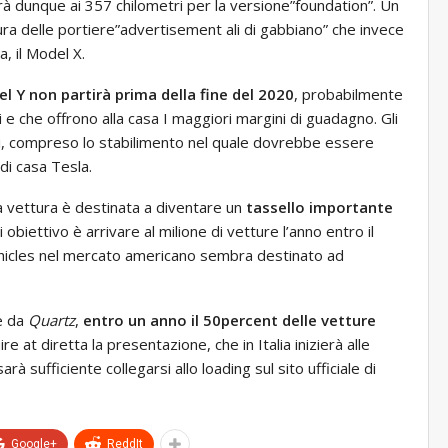
erà dunque ai 357 chilometri per la versione”foundation”. Un
tura delle portiere”advertisement ali di gabbiano” che invece
, il Model X.
l Y non partirà prima della fine del 2020
, probabilmente
 e che offrono alla casa I maggiori margini di guadagno. Gli
oti, compreso lo stabilimento nel quale dovrebbe essere
di casa Tesla.
a vettura è destinata a diventare un
tassello importante
cui obiettivo è arrivare al milione di vetture l’anno entro il
y vehicles nel mercato americano sembra destinato ad
te da
Quartz
,
entro un anno il 50percent delle vetture
re at diretta la presentazione, che in Italia inizierà alle
à sufficiente collegarsi allo loading sul sito ufficiale di
Google+
ReddIt