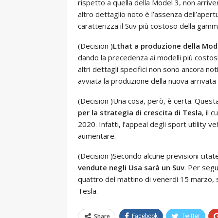
rispetto a quella della Model 3, non arriv
altro dettaglio noto è l’assenza dell’aper
caratterizza il Suv più costoso della gamma
(Decision )
L
that a produzione della Mode
dando la precedenza ai modelli più costosi
altri dettagli specifici non sono ancora n
avviata la produzione della nuova arrivata 
(Decision )Una cosa, però, è certa. Quest
per la strategia di crescita di Tesla
, il 
2020. Infatti, l’appeal degli sport utilit
aumentare.
(Decision )Secondo alcune previsioni cita
vendute negli Usa sarà un Suv
. Per segui
quattro del mattino di venerdì 15 marzo, sar
Tesla.
Share
Facebook
Twitter