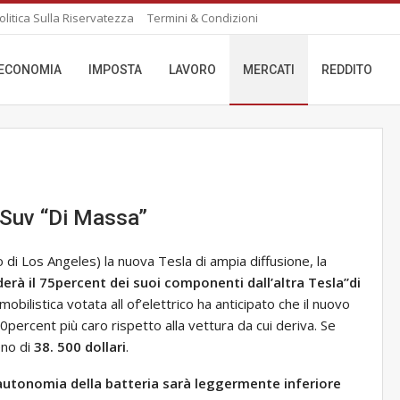
olitica Sulla Riservatezza
Termini & Condizioni
ECONOMIA
IMPOSTA
LAVORO
MERCATI
REDDITO
 Suv “di Massa”
di Los Angeles) la nuova Tesla di ampia diffusione, la
derà il 75percent dei suoi componenti dall’altra Tesla”di
omobilistica votata all of’elettrico ha anticipato che il nuovo
0percent più caro rispetto alla vettura da cui deriva. Se
eno di
38. 500 dollari
.
’autonomia della batteria sarà leggermente inferiore