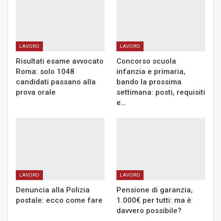
LAVORO
LAVORO
Risultati esame avvocato
Concorso scuola
Roma: solo 1048
infanzia e primaria,
candidati passano alla
bando la prossima
prova orale
settimana: posti, requisiti
e…
LAVORO
LAVORO
Denuncia alla Polizia
Pensione di garanzia,
postale: ecco come fare
1.000€ per tutti: ma è
davvero possibile?