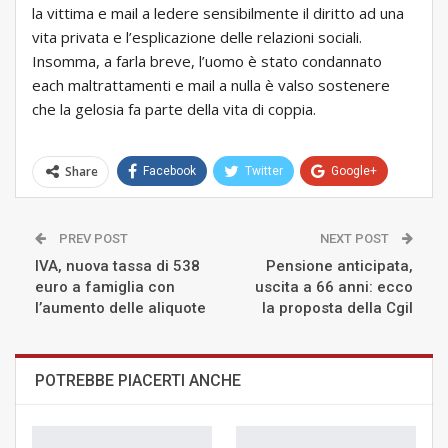
la vittima e mail a ledere sensibilmente il diritto ad una
vita privata e l’esplicazione delle relazioni sociali.
Insomma, a farla breve, l’uomo è stato condannato
each maltrattamenti e mail a nulla è valso sostenere
che la gelosia fa parte della vita di coppia.
Share
Facebook
Twitter
Google+
ReddIt
WhatsApp
Pinterest
PREV POST
NEXT POST
E-mail
IVA, nuova tassa di 538
Pensione anticipata,
euro a famiglia con
uscita a 66 anni: ecco
l’aumento delle aliquote
la proposta della Cgil
POTREBBE PIACERTI ANCHE