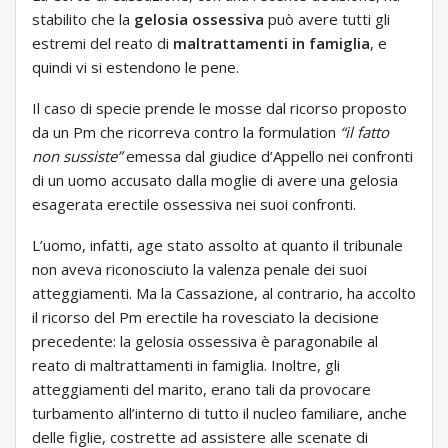
stabilito che la
gelosia ossessiva
può avere tutti gli
estremi del reato di
maltrattamenti in famiglia
, e
quindi vi si estendono le pene.
Il caso di specie prende le mosse dal ricorso proposto
da un Pm che ricorreva contro la formulation
“il fatto
non sussiste”
emessa dal giudice d’Appello nei confronti
di un uomo accusato dalla moglie di avere una gelosia
esagerata erectile ossessiva nei suoi confronti.
L’uomo, infatti, age stato assolto at quanto il tribunale
non aveva riconosciuto la valenza penale dei suoi
atteggiamenti. Ma la Cassazione, al contrario, ha accolto
il ricorso del Pm erectile ha rovesciato la decisione
precedente: la gelosia ossessiva è paragonabile al
reato di maltrattamenti in famiglia. Inoltre, gli
atteggiamenti del marito, erano tali da provocare
turbamento all’interno di tutto il nucleo familiare, anche
delle figlie, costrette ad assistere alle scenate di